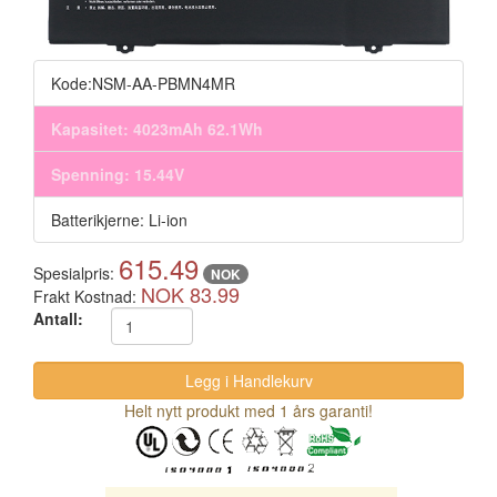
Kode:NSM-AA-PBMN4MR
Kapasitet: 4023mAh 62.1Wh
Spenning: 15.44V
Batterikjerne: Li-ion
615.49
Spesialpris:
NOK
NOK 83.99
Frakt Kostnad:
Antall:
Helt nytt produkt med 1 års garanti!