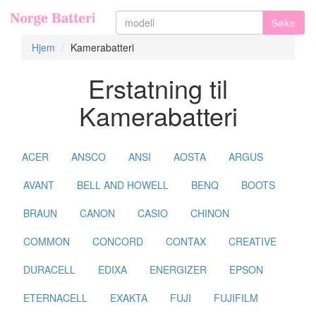
Søke
Hjem
Kamerabatteri
Erstatning til
Kamerabatteri
ACER
ANSCO
ANSI
AOSTA
ARGUS
AVANT
BELL AND HOWELL
BENQ
BOOTS
BRAUN
CANON
CASIO
CHINON
COMMON
CONCORD
CONTAX
CREATIVE
DURACELL
EDIXA
ENERGIZER
EPSON
ETERNACELL
EXAKTA
FUJI
FUJIFILM