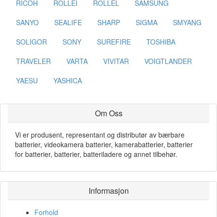
RICOH
ROLLEI
ROLLEL
SAMSUNG
SANYO
SEALIFE
SHARP
SIGMA
SMYANG
SOLIGOR
SONY
SUREFIRE
TOSHIBA
TRAVELER
VARTA
VIVITAR
VOIGTLANDER
YAESU
YASHICA
Om Oss
Vi er produsent, representant og distributør av bærbare
batterier, videokamera batterier, kamerabatterier, batterier
for batterier, batterier, batteriladere og annet tilbehør.
Informasjon
Forhold