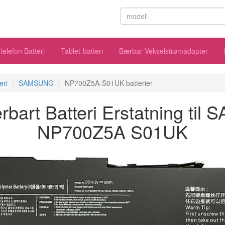
telefon Batteri
Tablet-batteri
Bærbar Vekselstrømadapter
eri
SAMSUNG
NP700Z5A-S01UK batterier
art Batteri Erstatning ti
NP700Z5A S01UK