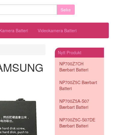
Søke
Kamera Batteri
Videokamera Batteri
Nytt Produkt
l SAMSUNG
NP700Z7CH
Bærbart Batteri
NP700Z5C Bærbart
Batteri
NP700Z5A-S07
Bærbart Batteri
NP700Z5C-S07DE
Bærbart Batteri