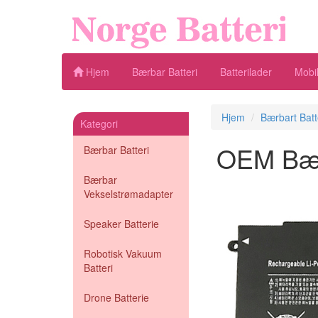
Hjem
Bærbar Batteri
Batterilader
Mobil
Hjem
Bærbart Batt
Kategori
OEM Bærb
Bærbar Batteri
Bærbar
Vekselstrømadapter
Speaker Batterie
Robotisk Vakuum
Batteri
Drone Batterie