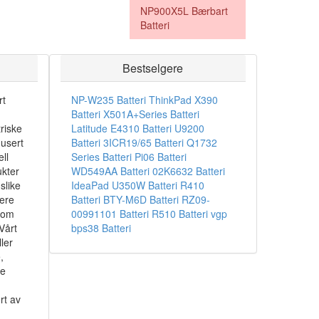
NP900X5L Bærbart
Batteri
Bestselgere
rt
NP-W235 Batteri
ThinkPad X390
Batteri
X501A+Series Batteri
riske
Latitude E4310 Batteri
U9200
dusert
Batteri
3ICR19/65 Batteri
Q1732
ll
Series Batteri
Pi06 Batteri
ukter
WD549AA Batteri
02K6632 Batteri
slike
IdeaPad U350W Batteri
R410
sere
Batteri
BTY-M6D Batteri
RZ09-
som
00991101 Batteri
R510 Batteri
vgp
Vårt
bps38 Batteri
ler
,
ke
rt av