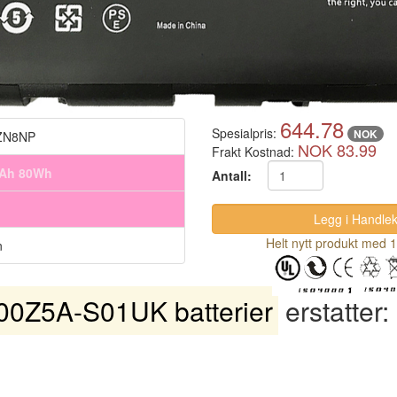
644.78
Spesialpris:
NOK
ZN8NP
NOK 83.99
Frakt Kostnad:
mAh 80Wh
Antall:
Helt nytt produkt med 1
n
0Z5A-S01UK batterier
erstatter: