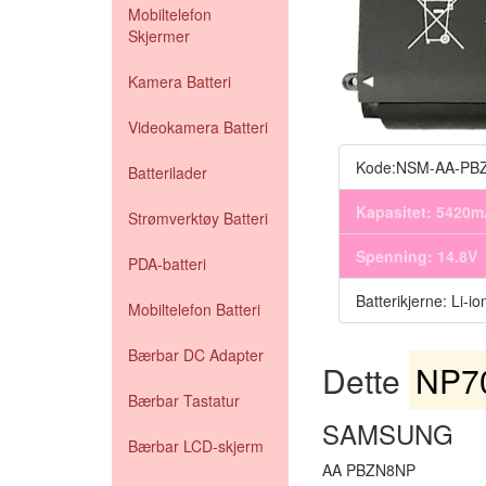
Mobiltelefon
Skjermer
Kamera Batteri
Videokamera Batteri
Kode:NSM-AA-PB
Batterilader
Kapasitet: 5420
Strømverktøy Batteri
Spenning: 14.8V
PDA-batteri
Batterikjerne: Li-io
Mobiltelefon Batteri
Bærbar DC Adapter
Dette
NP70
Bærbar Tastatur
SAMSUNG
Bærbar LCD-skjerm
AA PBZN8NP