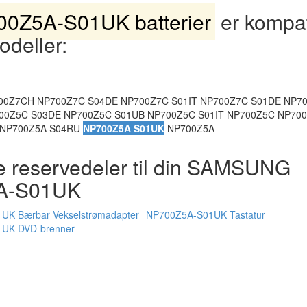
0Z5A-S01UK batterier
er kompa
odeller:
00Z7CH NP700Z7C S04DE NP700Z7C S01IT NP700Z7C S01DE NP7
00Z5C S03DE NP700Z5C S01UB NP700Z5C S01IT NP700Z5C NP70
 NP700Z5A S04RU
NP700Z5A S01UK
NP700Z5A
e reservedeler til din SAMSUNG
A-S01UK
UK Bærbar Vekselstrømadapter
NP700Z5A-S01UK Tastatur
UK DVD-brenner