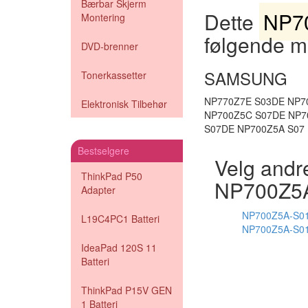
Bærbar Skjerm
Dette
NP70
Montering
følgende m
DVD-brenner
SAMSUNG
Tonerkassetter
NP770Z7E S03DE NP7
Elektronisk Tilbehør
NP700Z5C S07DE NP7
S07DE NP700Z5A S07
Bestselgere
Velg andr
ThinkPad P50
NP700Z5
Adapter
NP700Z5A-S01
L19C4PC1 Batteri
NP700Z5A-S01
IdeaPad 120S 11
Batteri
ThinkPad P15V GEN
1 Batteri