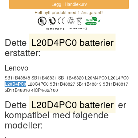
Helt nytt produkt med 1 års garanti!
Dette
L20D4PC0 batterier
erstatter:
Lenovo
SB11B48848 SB11B48831 SB11B48820 L20M4PC0 L20L4PC0
L20D4PC0
L20C4PC0 5B11B48827 5B11B48819 5B11B48817
5B11B48816 4ICP4/62/100
Dette
L20D4PC0 batterier
er
kompatibel med følgende
modeller: