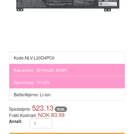
Kode:NLV-L20D4PC0
Kapasitet: 3910mAh 60Wh
Spenning: 15.36V
Batterikjerne: Li-ion
523.13
Spesialpris:
NOK
NOK 83.99
Frakt Kostnad:
Antall: