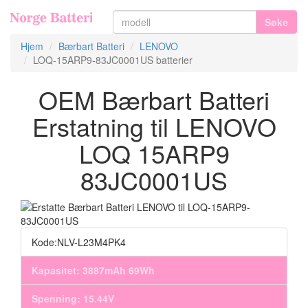
Søke
Hjem
Bærbart Batteri
LENOVO
LOQ-15ARP9-83JC0001US batterier
OEM Bærbart Batteri
Erstatning til LENOVO
LOQ 15ARP9
83JC0001US
Kode:NLV-L23M4PK4
Kapasitet: 3887mAh 69Wh
Spenning: 15.44V