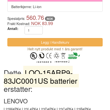
Batterikjerne: Li-ion
560.76
Spesialpris:
NOK
NOK 83.99
Frakt Kostnad:
Antall:
Helt nytt produkt med 1 års garanti!
Dette
LOQ-15ARP9-
83JC0001US batterier
erstatter:
LENOVO
L23M4PK4 L23L4PK4 L23D4PK4 L23C4PK4 L23B4PK4