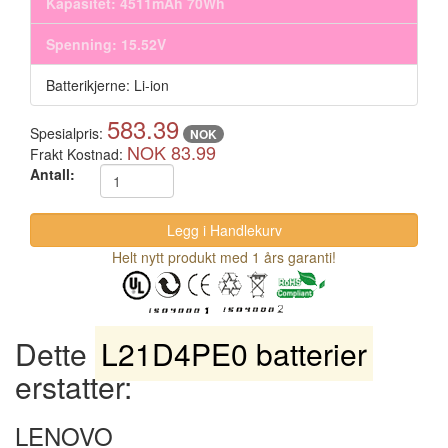
Kapasitet: 4511mAh 70Wh
Spenning: 15.52V
Batterikjerne: Li-ion
583.39
Spesialpris:
NOK
NOK 83.99
Frakt Kostnad:
Antall:
Helt nytt produkt med 1 års garanti!
Dette
L21D4PE0 batterier
erstatter:
LENOVO