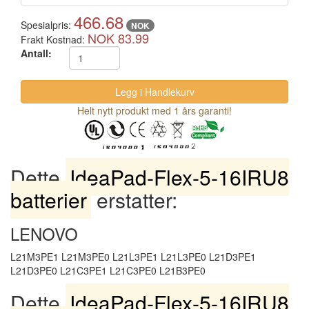
466.68
Spesialpris:
NOK
NOK 83.99
Frakt Kostnad:
Antall:
Helt nytt produkt med 1 års garanti!
Dette
IdeaPad-Flex-5-16IRU8
batterier
erstatter:
LENOVO
L21M3PE1 L21M3PE0 L21L3PE1 L21L3PE0 L21D3PE1
L21D3PE0 L21C3PE1 L21C3PE0 L21B3PE0
Dette
IdeaPad-Flex-5-16IRU8