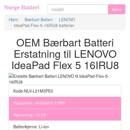
Søke
Hjem
Bærbart Batteri
LENOVO
IdeaPad-Flex-5-16IRU8 batterier
OEM Bærbart Batteri
Erstatning til LENOVO
IdeaPad Flex 5 16IRU8
Kode:NLV-L21M3PE0
Kapasitet: 4428mAh 51Wh
Spenning: 13.2V
Batterikjerne: Li-ion