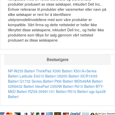
produkter produsert av visse selskaper, inkludert Dell Inc..
Enhver referanse til produkter eller varemerker eller navn på
slike selskaper er rent for å identifisere
utstyrsmodellmodellene med som våre produkter er
kompatible. Vårt firma og dette nettstedet er heller ikke
tilknyttet disse selskapene, inkludert Dell Inc., og heller ikke
produktene som tilbys for salg gjennom vårt nettsted
produsert av disse selskapene.
Bestselgere
NP-W235 Batteri
ThinkPad X390 Batteri
X501A+Series
Batteri
Latitude E4310 Batteri
U9200 Batteri
3ICR19/65
Batteri
Q1732 Series Batteri
Pi06 Batteri
WD549AA Batteri
02K6632 Batteri
IdeaPad U350W Batteri
R410 Batteri
BTY-
M6D Batteri
RZ09-00991101 Batteri
R510 Batteri
vgp bps38
Batteri