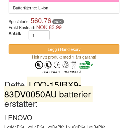
Batterikjerne: Li-ion
560.76
Spesialpris:
NOK
NOK 83.99
Frakt Kostnad:
Antall:
Helt nytt produkt med 1 års garanti!
Dette
LOQ-15IRX9-
83DV0050AU batterier
erstatter:
LENOVO
L23M4PK4 L23L4PK4 L23D4PK4 L23C4PK4 L23B4PK4