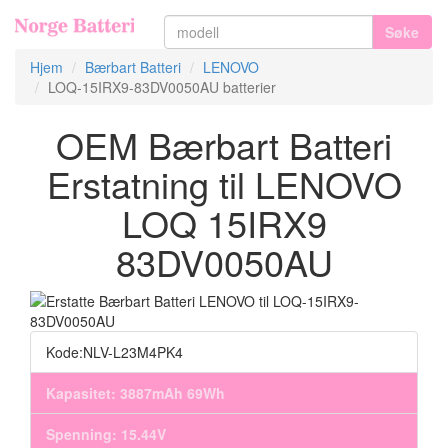
Søke
Hjem
Bærbart Batteri
LENOVO
LOQ-15IRX9-83DV0050AU batterier
OEM Bærbart Batteri
Erstatning til LENOVO
LOQ 15IRX9
83DV0050AU
Kode:NLV-L23M4PK4
Kapasitet: 3887mAh 69Wh
Spenning: 15.44V