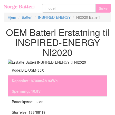
Søke
Hjem
Batteri
INSPIRED-ENERGY
NI2020 Batteri
OEM Batteri Erstatning til
INSPIRED-ENERGY
NI2020
Kode:BIE-USM-35X
Kapasitet: 8700mAh 93Wh
Spenning: 10.8V
Batterikjerne: Li-ion
Størrelse: 138*88*19mm