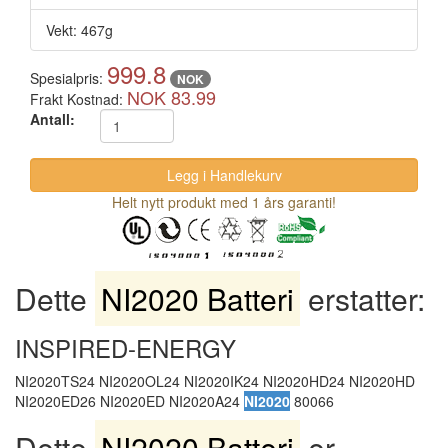
Vekt: 467g
999.8
Spesialpris:
NOK
NOK 83.99
Frakt Kostnad:
Antall:
Helt nytt produkt med 1 års garanti!
Dette
NI2020 Batteri
erstatter:
INSPIRED-ENERGY
NI2020TS24 NI2020OL24 NI2020IK24 NI2020HD24 NI2020HD
NI2020ED26 NI2020ED NI2020A24
NI2020
80066
Dette
NI2020 Batteri
er