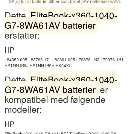
SÃ¸rg for at batteriet ditt er som bildet pÃ¥ nettstedet vÃ¥rt.
Dette
EliteBook-x360-1040-
G7-8WA61AV batterier
erstatter:
HP
L84352 005 L83796 171 L82391 005 L79376 1B2 L79376 1B1
HSTNN IB9J HSTNN IB9H HK04XL
Dette
EliteBook-x360-1040-
G7-8WA61AV batterier
er
kompatibel med følgende
modeller:
HP
EliteBook x360 1040 G8 401L5EA EliteBook X360 1040 G8