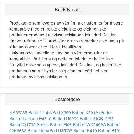
Beskrivelse
Produktene som leveres av vårt firma er utformet for å være
kompatible med en rekke elektriske og elektroniske
produkter produsert av visse selskaper, inkludert Dell Inc..
Enhver referanse til produkter eller varemerker eller navn på
slike selskaper er rent for å identifisere
utstyrsmodellmodellene med som våre produkter er
kompatible. Vårt firma og dette nettstedet er heller ikke
tilknyttet disse selskapene, inkludert Dell Inc., og heller ikke
produktene som tilbys for salg gjennom vårt nettsted
produsert av disse selskapene.
Bestselgere
NP-W235 Batteri
ThinkPad X390 Batteri
X501A+Series
Batteri
Latitude E4310 Batteri
U9200 Batteri
3ICR19/65
Batteri
Q1732 Series Batteri
Pi06 Batteri
WD549AA Batteri
02K6632 Batteri
IdeaPad U350W Batteri
R410 Batteri
BTY-