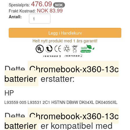
476.09
Spesialpris:
NOK
NOK 83.99
Frakt Kostnad:
Antall:
Helt nytt produkt med 1 års garanti!
Dette
Chromebook-x360-13c
batterier
erstatter:
HP
L93559 005 L93531 2C1 HSTNN DB9W DK04XL DK04050XL
Dette
Chromebook-x360-13c
batterier
er kompatibel med