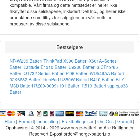
kompatible. Vårt firma og dette nettstedet er heller ikke
tilknyttet disse selskapene, inkludert Dell Inc., og heller ikke
produktene som tilbys for salg gjennom vårt nettsted
produsert av disse selskapene.
Bestselgere
NP-W235 Batteri
ThinkPad X390 Batteri
X501A+Series
Batteri
Latitude E4310 Batteri
U9200 Batteri
3ICR19/65
Batteri
Q1732 Series Batteri
Pi06 Batteri
WD549AA Batteri
02K6632 Batteri
IdeaPad U350W Batteri
R410 Batteri
BTY-
M6D Batteri
RZ09-00991101 Batteri
R510 Batteri
vgp bps38
Batteri
Hjem
|
Forhold
|
Innbetaling
|
Fraktbetingelser
|
Om Oss
|
Garanti
|
Opphavsrett © 2014 - 2026 www.norge-batteri.no Alle Rettigheter
Reservert E-post:order@norge-batteri.no