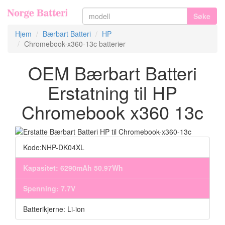
Søke
Hjem
Bærbart Batteri
HP
Chromebook-x360-13c batterier
OEM Bærbart Batteri
Erstatning til HP
Chromebook x360 13c
Kode:NHP-DK04XL
Kapasitet: 6290mAh 50.97Wh
Spenning: 7.7V
Batterikjerne: Li-ion