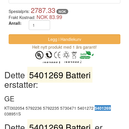
2787.33
Spesialpris:
NOK
NOK 83.99
Frakt Kostnad:
Antall:
Helt nytt produkt med 1 års garanti!
Dette
5401269 Batteri
erstatter:
GE
KTI302054 5792236 5792235 5730471 5401272
5401269
038951S
Dette
5401269 Batteri
er