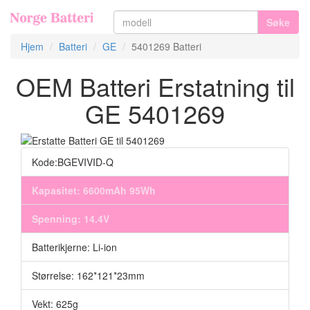
Søke
Hjem
Batteri
GE
5401269 Batteri
OEM Batteri Erstatning til
GE 5401269
Kode:BGEVIVID-Q
Kapasitet: 6600mAh 95Wh
Spenning: 14.4V
Batterikjerne: Li-ion
Størrelse: 162*121*23mm
Vekt: 625g