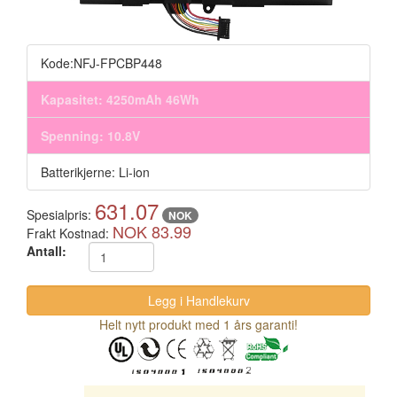
Kode:NFJ-FPCBP448
Kapasitet: 4250mAh 46Wh
Spenning: 10.8V
Batterikjerne: Li-ion
631.07
Spesialpris:
NOK
NOK 83.99
Frakt Kostnad:
Antall:
Helt nytt produkt med 1 års garanti!