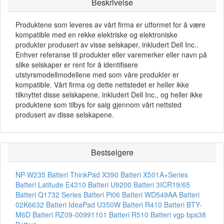
Beskrivelse
Produktene som leveres av vårt firma er utformet for å være
kompatible med en rekke elektriske og elektroniske
produkter produsert av visse selskaper, inkludert Dell Inc..
Enhver referanse til produkter eller varemerker eller navn på
slike selskaper er rent for å identifisere
utstyrsmodellmodellene med som våre produkter er
kompatible. Vårt firma og dette nettstedet er heller ikke
tilknyttet disse selskapene, inkludert Dell Inc., og heller ikke
produktene som tilbys for salg gjennom vårt nettsted
produsert av disse selskapene.
Bestselgere
NP-W235 Batteri
ThinkPad X390 Batteri
X501A+Series
Batteri
Latitude E4310 Batteri
U9200 Batteri
3ICR19/65
Batteri
Q1732 Series Batteri
Pi06 Batteri
WD549AA Batteri
02K6632 Batteri
IdeaPad U350W Batteri
R410 Batteri
BTY-
M6D Batteri
RZ09-00991101 Batteri
R510 Batteri
vgp bps38