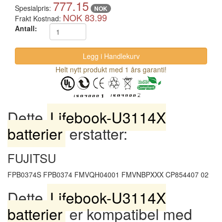
777.15
Spesialpris:
NOK
NOK 83.99
Frakt Kostnad:
Antall:
Helt nytt produkt med 1 års garanti!
Dette
Lifebook-U3114X
batterier
erstatter:
FUJITSU
FPB0374S FPB0374 FMVQH04001 FMVNBPXXX CP854407 02
Dette
Lifebook-U3114X
batterier
er kompatibel med