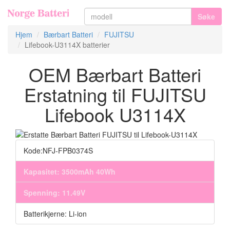
Søke
Hjem
Bærbart Batteri
FUJITSU
Lifebook-U3114X batterier
OEM Bærbart Batteri
Erstatning til FUJITSU
Lifebook U3114X
Kode:NFJ-FPB0374S
Kapasitet: 3500mAh 40Wh
Spenning: 11.49V
Batterikjerne: Li-ion