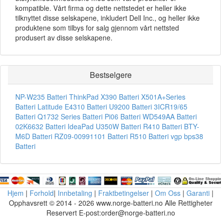
kompatible. Vårt firma og dette nettstedet er heller ikke
tilknyttet disse selskapene, inkludert Dell Inc., og heller ikke
produktene som tilbys for salg gjennom vårt nettsted
produsert av disse selskapene.
Bestselgere
NP-W235 Batteri
ThinkPad X390 Batteri
X501A+Series
Batteri
Latitude E4310 Batteri
U9200 Batteri
3ICR19/65
Batteri
Q1732 Series Batteri
Pi06 Batteri
WD549AA Batteri
02K6632 Batteri
IdeaPad U350W Batteri
R410 Batteri
BTY-
M6D Batteri
RZ09-00991101 Batteri
R510 Batteri
vgp bps38
Batteri
Hjem
|
Forhold
|
Innbetaling
|
Fraktbetingelser
|
Om Oss
|
Garanti
|
Opphavsrett © 2014 - 2026 www.norge-batteri.no Alle Rettigheter
Reservert E-post:order@norge-batteri.no