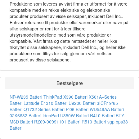
Produktene som leveres av vårt firma er utformet for å være
kompatible med en rekke elektriske og elektroniske
produkter produsert av visse selskaper, inkludert Dell Inc..
Enhver referanse til produkter eller varemerker eller navn på
slike selskaper er rent for å identifisere
utstyrsmodellmodellene med som våre produkter er
kompatible. Vårt firma og dette nettstedet er heller ikke
tilknyttet disse selskapene, inkludert Dell Inc., og heller ikke
produktene som tilbys for salg gjennom vårt nettsted
produsert av disse selskapene.
Bestselgere
NP-W235 Batteri
ThinkPad X390 Batteri
X501A+Series
Batteri
Latitude E4310 Batteri
U9200 Batteri
3ICR19/65
Batteri
Q1732 Series Batteri
Pi06 Batteri
WD549AA Batteri
02K6632 Batteri
IdeaPad U350W Batteri
R410 Batteri
BTY-
M6D Batteri
RZ09-00991101 Batteri
R510 Batteri
vgp bps38
Batteri