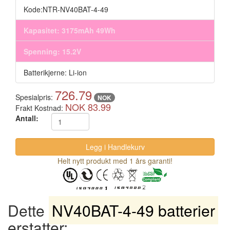
Kode:NTR-NV40BAT-4-49
Kapasitet: 3175mAh 49Wh
Spenning: 15.2V
Batterikjerne: Li-ion
726.79
Spesialpris:
NOK
NOK 83.99
Frakt Kostnad:
Antall:
Helt nytt produkt med 1 års garanti!
Dette
NV40BAT-4-49 batterier
erstatter: