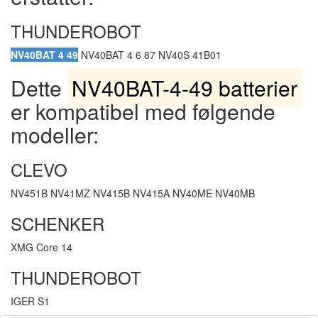
THUNDEROBOT
NV40BAT 4 49
NV40BAT 4 6 87 NV40S 41B01
Dette
NV40BAT-4-49 batterier
er kompatibel med følgende
modeller:
CLEVO
NV451B NV41MZ NV415B NV415A NV40ME NV40MB
SCHENKER
XMG Core 14
THUNDEROBOT
IGER S1