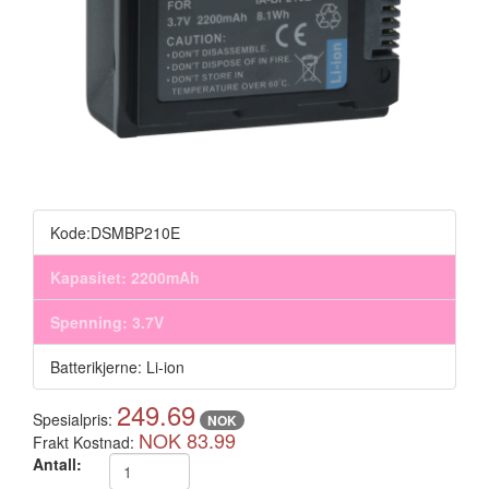
Kode:DSMBP210E
Kapasitet: 2200mAh
Spenning: 3.7V
Batterikjerne: Li-ion
249.69
Spesialpris:
NOK
NOK 83.99
Frakt Kostnad:
Antall: