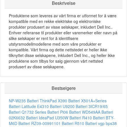
Beskrivelse
Produktene som leveres av vårt firma er utformet for å være
kompatible med en rekke elektriske og elektroniske
produkter produsert av visse selskaper, inkludert Dell Inc..
Enhver referanse til produkter eller varemerker eller navn på
slike selskaper er rent for å identifisere
utstyrsmodellmodellene med som våre produkter er
kompatible. Vårt firma og dette nettstedet er heller ikke
tilknyttet disse selskapene, inkludert Dell Inc., og heller ikke
produktene som tilbys for salg gjennom vårt nettsted
produsert av disse selskapene.
Bestselgere
NP-W235 Batteri
ThinkPad X390 Batteri
X501A+Series
Batteri
Latitude E4310 Batteri
U9200 Batteri
3ICR19/65
Batteri
Q1732 Series Batteri
Pi06 Batteri
WD549AA Batteri
02K6632 Batteri
IdeaPad U350W Batteri
R410 Batteri
BTY-
M6D Batteri
RZ09-00991101 Batteri
R510 Batteri
vgp bps38