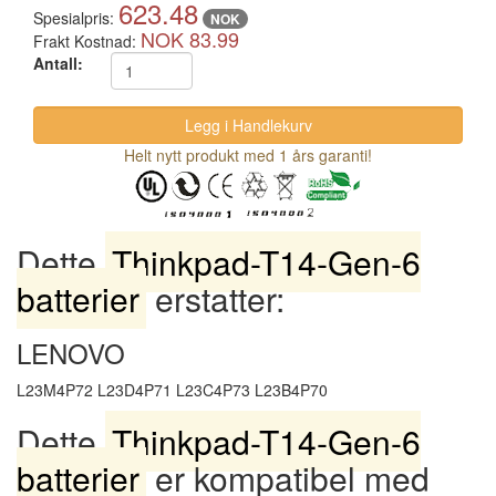
623.48
Spesialpris:
NOK
NOK 83.99
Frakt Kostnad:
Antall:
Helt nytt produkt med 1 års garanti!
Dette
Thinkpad-T14-Gen-6
batterier
erstatter:
LENOVO
L23M4P72 L23D4P71 L23C4P73 L23B4P70
Dette
Thinkpad-T14-Gen-6
batterier
er kompatibel med