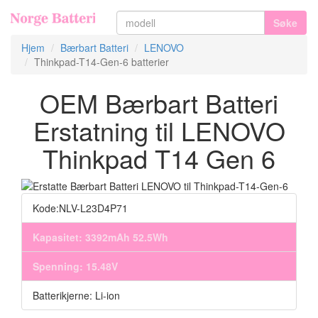
Søke
Hjem
Bærbart Batteri
LENOVO
Thinkpad-T14-Gen-6 batterier
OEM Bærbart Batteri
Erstatning til LENOVO
Thinkpad T14 Gen 6
Kode:NLV-L23D4P71
Kapasitet: 3392mAh 52.5Wh
Spenning: 15.48V
Batterikjerne: Li-ion