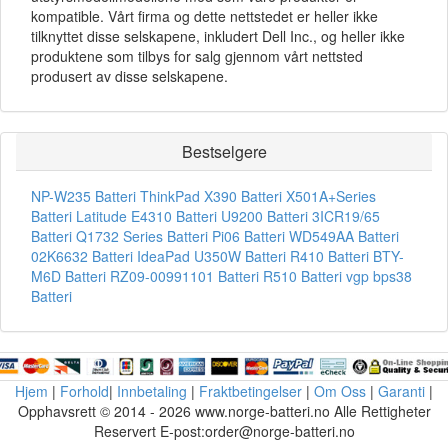
kompatible. Vårt firma og dette nettstedet er heller ikke
tilknyttet disse selskapene, inkludert Dell Inc., og heller ikke
produktene som tilbys for salg gjennom vårt nettsted
produsert av disse selskapene.
Bestselgere
NP-W235 Batteri
ThinkPad X390 Batteri
X501A+Series
Batteri
Latitude E4310 Batteri
U9200 Batteri
3ICR19/65
Batteri
Q1732 Series Batteri
Pi06 Batteri
WD549AA Batteri
02K6632 Batteri
IdeaPad U350W Batteri
R410 Batteri
BTY-
M6D Batteri
RZ09-00991101 Batteri
R510 Batteri
vgp bps38
Batteri
Hjem
|
Forhold
|
Innbetaling
|
Fraktbetingelser
|
Om Oss
|
Garanti
|
Opphavsrett © 2014 - 2026 www.norge-batteri.no Alle Rettigheter
Reservert E-post:order@norge-batteri.no