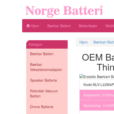
Hjem
Bærbar Batteri
Batterilader
Mobil
Hjem
Bærbart Batt
Kategori
OEM Bær
Bærbar Batteri
Thi
Bærbar
Vekselstrømadapter
Speaker Batterie
Kode:NLV-L22M4
Robotisk Vakuum
Kapasitet: 5182
Batteri
Spenning: 15.44V
Drone Batterie