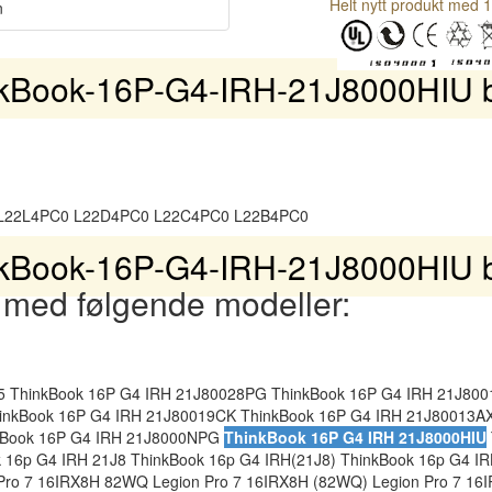
Helt nytt produkt med 1
n
kBook-16P-G4-IRH-21J8000HIU ba
L22L4PC0 L22D4PC0 L22C4PC0 L22B4PC0
kBook-16P-G4-IRH-21J8000HIU ba
 med følgende modeller:
5 ThinkBook 16P G4 IRH 21J80028PG ThinkBook 16P G4 IRH 21J800
inkBook 16P G4 IRH 21J80019CK ThinkBook 16P G4 IRH 21J80013A
kBook 16P G4 IRH 21J8000NPG
ThinkBook 16P G4 IRH 21J8000HIU
16p G4 IRH 21J8 ThinkBook 16p G4 IRH(21J8) ThinkBook 16p G4 IR
ro 7 16IRX8H 82WQ Legion Pro 7 16IRX8H (82WQ) Legion Pro 7 16I