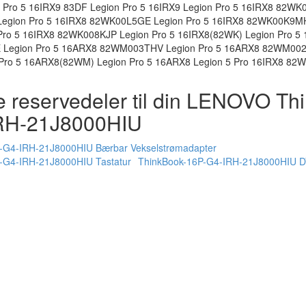
Pro 5 16IRX9 83DF Legion Pro 5 16IRX9 Legion Pro 5 16IRX8 82WK
gion Pro 5 16IRX8 82WK00L5GE Legion Pro 5 16IRX8 82WK00K9MH 
o 5 16IRX8 82WK008KJP Legion Pro 5 16IRX8(82WK) Legion Pro 5 1
egion Pro 5 16ARX8 82WM003THV Legion Pro 5 16ARX8 82WM0022
ro 5 16ARX8(82WM) Legion Pro 5 16ARX8 Legion 5 Pro 16IRX8 82
e reservedeler til din LENOVO Th
RH-21J8000HIU
-G4-IRH-21J8000HIU Bærbar Vekselstrømadapter
-G4-IRH-21J8000HIU Tastatur
ThinkBook-16P-G4-IRH-21J8000HIU D