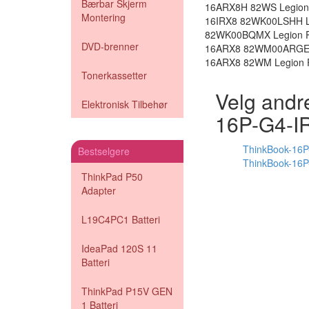
Bærbar Skjerm
16ARX8H 82WS Legion 
Montering
16IRX8 82WK00LSHH Le
82WK00BQMX Legion Pr
DVD-brenner
16ARX8 82WM00ARGE L
16ARX8 82WM Legion P
Tonerkassetter
Velg andr
Elektronisk Tilbehør
16P-G4-I
ThinkBook-16P
Bestselgere
ThinkBook-16P
ThinkPad P50
Adapter
L19C4PC1 Batteri
IdeaPad 120S 11
Batteri
ThinkPad P15V GEN
1 Batteri