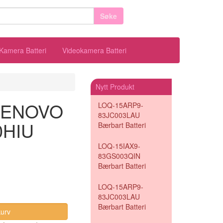
Søke
Kamera Batteri
Videokamera Batteri
Nytt Produkt
l LENOVO
LOQ-15ARP9-
83JC003LAU
0HIU
Bærbart Batteri
LOQ-15IAX9-
83GS003QIN
Bærbart Batteri
LOQ-15ARP9-
83JC003LAU
Bærbart Batteri