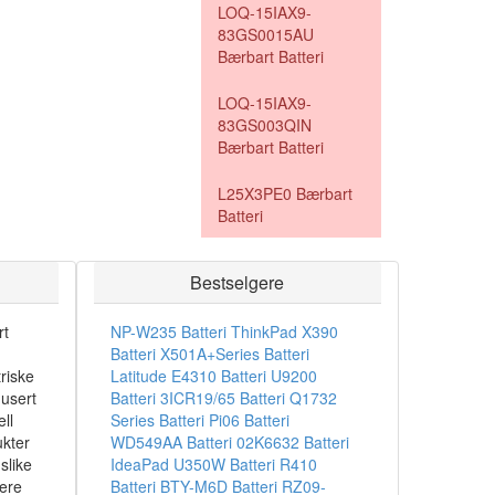
LOQ-15IAX9-
83GS0015AU
Bærbart Batteri
LOQ-15IAX9-
83GS003QIN
Bærbart Batteri
L25X3PE0 Bærbart
Batteri
Bestselgere
rt
NP-W235 Batteri
ThinkPad X390
Batteri
X501A+Series Batteri
riske
Latitude E4310 Batteri
U9200
dusert
Batteri
3ICR19/65 Batteri
Q1732
ll
Series Batteri
Pi06 Batteri
ukter
WD549AA Batteri
02K6632 Batteri
slike
IdeaPad U350W Batteri
R410
sere
Batteri
BTY-M6D Batteri
RZ09-