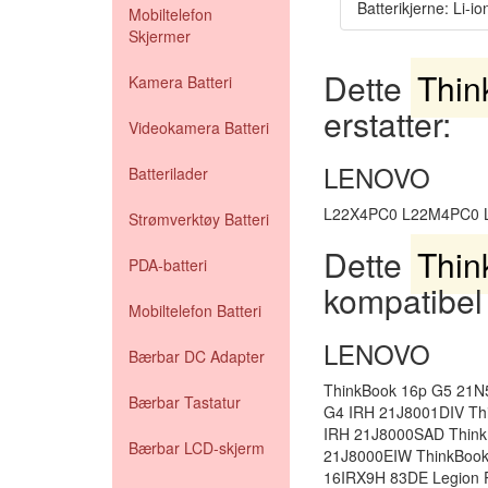
Batterikjerne: Li-io
Mobiltelefon
Skjermer
Dette
Thin
Kamera Batteri
erstatter:
Videokamera Batteri
LENOVO
Batterilader
L22X4PC0 L22M4PC0 
Strømverktøy Batteri
Dette
Thin
PDA-batteri
kompatibel
Mobiltelefon Batteri
LENOVO
Bærbar DC Adapter
ThinkBook 16p G5 21N
Bærbar Tastatur
G4 IRH 21J8001DIV Th
IRH 21J8000SAD Thin
Bærbar LCD-skjerm
21J8000EIW ThinkBook 
16IRX9H 83DE Legion P