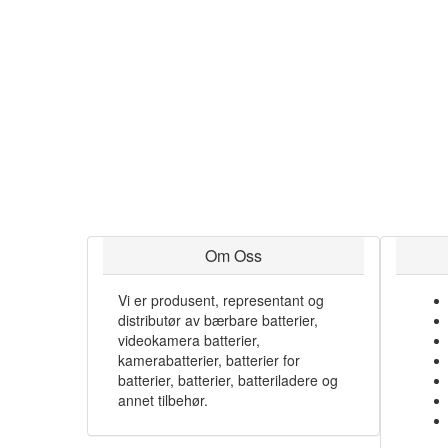
Om Oss
Vi er produsent, representant og
distributør av bærbare batterier,
videokamera batterier,
kamerabatterier, batterier for
batterier, batterier, batteriladere og
annet tilbehør.