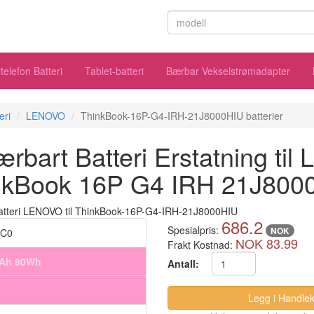
telefon Batteri
Tablet-batteri
Bærbar Vekselstrømadapter
eri
LENOVO
ThinkBook-16P-G4-IRH-21J8000HIU batterier
bart Batteri Erstatning ti
nkBook 16P G4 IRH 21J800
686.2
Spesialpris:
NOK
PC0
NOK 83.99
Frakt Kostnad:
mAh 80Wh
Antall: