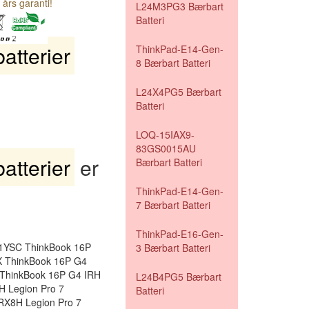
 års garanti!
L24M3PG3 Bærbart
Batteri
tterier
ThinkPad-E14-Gen-
8 Bærbart Batteri
L24X4PG5 Bærbart
Batteri
LOQ-15IAX9-
83GS0015AU
tterier
er
Bærbart Batteri
ThinkPad-E14-Gen-
7 Bærbart Batteri
ThinkPad-E16-Gen-
1YSC ThinkBook 16P
3 Bærbart Batteri
X ThinkBook 16P G4
ThinkBook 16P G4 IRH
L24B4PG5 Bærbart
H Legion Pro 7
Batteri
RX8H Legion Pro 7