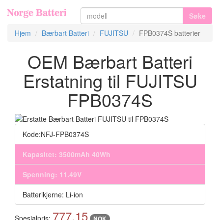
Søke
Hjem
Bærbart Batteri
FUJITSU
FPB0374S batterier
OEM Bærbart Batteri
Erstatning til FUJITSU
FPB0374S
Kode:NFJ-FPB0374S
Kapasitet: 3500mAh 40Wh
Spenning: 11.49V
Batterikjerne: Li-ion
777.15
Spesialpris:
NOK