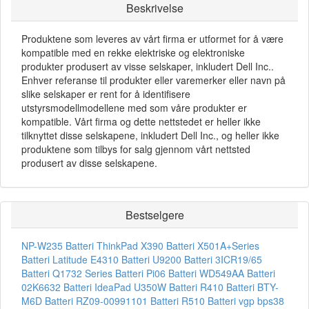
Beskrivelse
Produktene som leveres av vårt firma er utformet for å være
kompatible med en rekke elektriske og elektroniske
produkter produsert av visse selskaper, inkludert Dell Inc..
Enhver referanse til produkter eller varemerker eller navn på
slike selskaper er rent for å identifisere
utstyrsmodellmodellene med som våre produkter er
kompatible. Vårt firma og dette nettstedet er heller ikke
tilknyttet disse selskapene, inkludert Dell Inc., og heller ikke
produktene som tilbys for salg gjennom vårt nettsted
produsert av disse selskapene.
Bestselgere
NP-W235 Batteri
ThinkPad X390 Batteri
X501A+Series
Batteri
Latitude E4310 Batteri
U9200 Batteri
3ICR19/65
Batteri
Q1732 Series Batteri
Pi06 Batteri
WD549AA Batteri
02K6632 Batteri
IdeaPad U350W Batteri
R410 Batteri
BTY-
M6D Batteri
RZ09-00991101 Batteri
R510 Batteri
vgp bps38