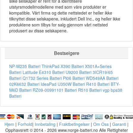
slike selskaper er rent for å identifisere
utstyrsmodellmodellene med som våre produkter er
kompatible. Vårt firma og dette nettstedet er heller ikke
tilknyttet disse selskapene, inkludert Dell Inc., og heller ikke
produktene som tilbys for salg gjennom vårt nettsted
produsert av disse selskapene.
Bestselgere
NP-W235 Batteri
ThinkPad X390 Batteri
X501A+Series
Batteri
Latitude E4310 Batteri
U9200 Batteri
3ICR19/65
Batteri
Q1732 Series Batteri
Pi06 Batteri
WD549AA Batteri
02K6632 Batteri
IdeaPad U350W Batteri
R410 Batteri
BTY-
M6D Batteri
RZ09-00991101 Batteri
R510 Batteri
vgp bps38
Batteri
Hjem
|
Forhold
|
Innbetaling
|
Fraktbetingelser
|
Om Oss
|
Garanti
|
Opphavsrett © 2014 - 2026 www.norge-batteri.no Alle Rettigheter