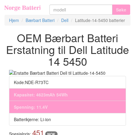
Søke
Hjem
Bærbart Batteri
Dell
Latitude-14-5450 batterier
OEM Bærbart Batteri
Erstatning til Dell Latitude
14 5450
Kode:NDE-R73TC
Kapasitet: 4623mAh 54Wh
Spenning: 11.4V
Batterikjerne: Li-ion
451
Spesialpris:
NOK