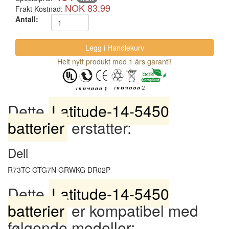
NOK 83.99
Frakt Kostnad:
Antall:
Helt nytt produkt med 1 års garanti!
Dette
Latitude-14-5450
batterier
erstatter:
Dell
R73TC GTG7N GRWKG DR02P
Dette
Latitude-14-5450
batterier
er kompatibel med
følgende modeller: