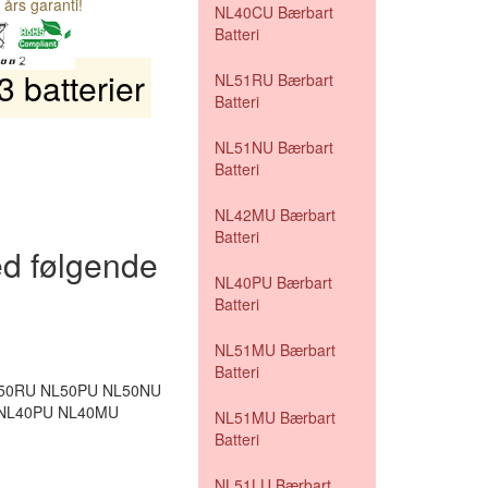
 års garanti!
NL40CU Bærbart
Batteri
 batterier
NL51RU Bærbart
Batteri
NL51NU Bærbart
Batteri
NL42MU Bærbart
Batteri
d følgende
NL40PU Bærbart
Batteri
NL51MU Bærbart
Batteri
50RU NL50PU NL50NU
 NL40PU NL40MU
NL51MU Bærbart
Batteri
NL51LU Bærbart