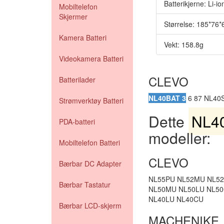
Batterikjerne: Li-io
Mobiltelefon
Skjermer
Størrelse: 185*76
Kamera Batteri
Vekt: 158.8g
Videokamera Batteri
CLEVO
Batterilader
NL40BAT 3
6 87 NL40
Strømverktøy Batteri
Dette
NL40
PDA-batteri
modeller:
Mobiltelefon Batteri
CLEVO
Bærbar DC Adapter
NL55PU NL52MU NL52
Bærbar Tastatur
NL50MU NL50LU NL50
NL40LU NL40CU
Bærbar LCD-skjerm
MACHENIKE