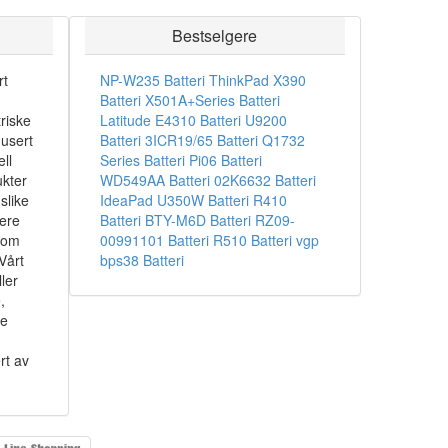
Bestselgere
rt
NP-W235 Batteri
ThinkPad X390
Batteri
X501A+Series Batteri
riske
Latitude E4310 Batteri
U9200
dusert
Batteri
3ICR19/65 Batteri
Q1732
ll
Series Batteri
Pi06 Batteri
ukter
WD549AA Batteri
02K6632 Batteri
slike
IdeaPad U350W Batteri
R410
sere
Batteri
BTY-M6D Batteri
RZ09-
som
00991101 Batteri
R510 Batteri
vgp
Vårt
bps38 Batteri
ler
,
ke
rt av