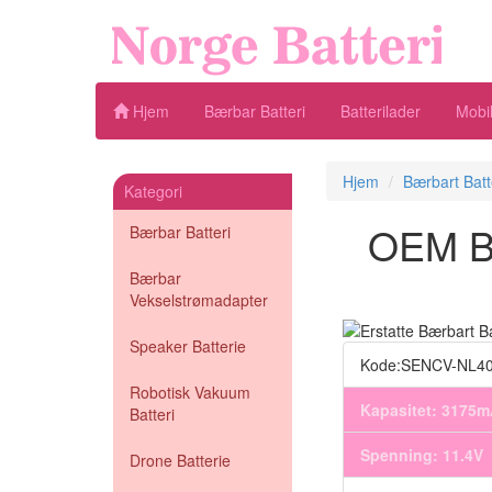
Hjem
Bærbar Batteri
Batterilader
Mobil
Hjem
Bærbart Batt
Kategori
OEM Bæ
Bærbar Batteri
Bærbar
Vekselstrømadapter
Speaker Batterie
Kode:SENCV-NL40
Robotisk Vakuum
Kapasitet: 3175
Batteri
Spenning: 11.4V
Drone Batterie