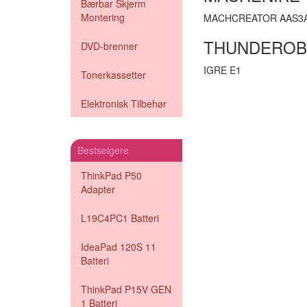
Bærbar Skjerm
Montering
MACHCREATOR AAS3
THUNDEROB
DVD-brenner
IGRE E1
Tonerkassetter
Elektronisk Tilbehør
Bestselgere
ThinkPad P50
Adapter
L19C4PC1 Batteri
IdeaPad 120S 11
Batteri
ThinkPad P15V GEN
1 Batteri