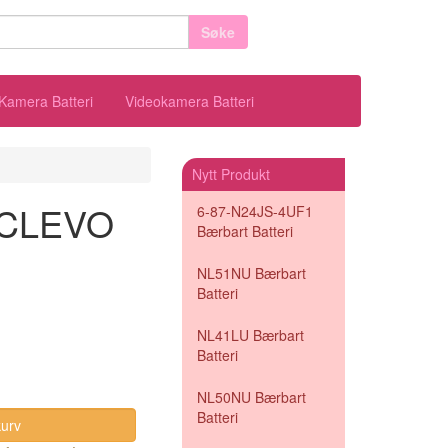
Søke
Kamera Batteri
Videokamera Batteri
Nytt Produkt
l CLEVO
6-87-N24JS-4UF1
Bærbart Batteri
NL51NU Bærbart
Batteri
NL41LU Bærbart
Batteri
NL50NU Bærbart
Batteri