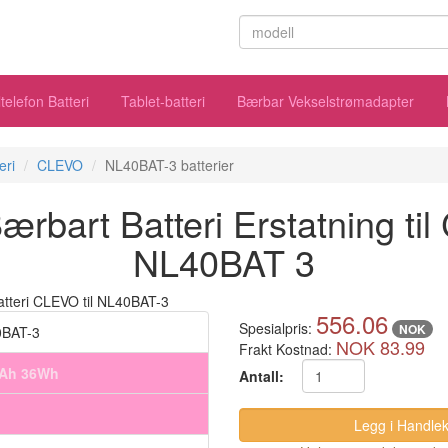
telefon Batteri
Tablet-batteri
Bærbar Vekselstrømadapter
eri
CLEVO
NL40BAT-3 batterier
rbart Batteri Erstatning ti
NL40BAT 3
556.06
Spesialpris:
NOK
BAT-3
NOK 83.99
Frakt Kostnad:
mAh 36Wh
Antall: