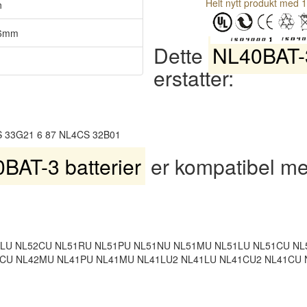
Helt nytt produkt med 1
n
*6mm
Dette
NL40BAT-3
erstatter:
S 33G21 6 87 NL4CS 32B01
BAT-3 batterier
er kompatibel me
LU NL52CU NL51RU NL51PU NL51NU NL51MU NL51LU NL51CU NL
CU NL42MU NL41PU NL41MU NL41LU2 NL41LU NL41CU2 NL41CU