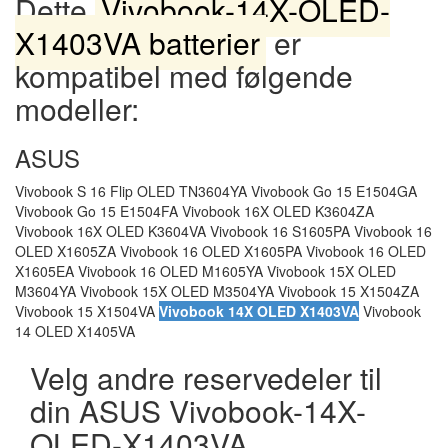
Dette
Vivobook-14X-OLED-
X1403VA batterier
er
kompatibel med følgende
modeller:
ASUS
Vivobook S 16 Flip OLED TN3604YA Vivobook Go 15 E1504GA
Vivobook Go 15 E1504FA Vivobook 16X OLED K3604ZA
Vivobook 16X OLED K3604VA Vivobook 16 S1605PA Vivobook 16
OLED X1605ZA Vivobook 16 OLED X1605PA Vivobook 16 OLED
X1605EA Vivobook 16 OLED M1605YA Vivobook 15X OLED
M3604YA Vivobook 15X OLED M3504YA Vivobook 15 X1504ZA
Vivobook 15 X1504VA
Vivobook 14X OLED X1403VA
Vivobook
14 OLED X1405VA
Velg andre reservedeler til
din ASUS Vivobook-14X-
OLED-X1403VA