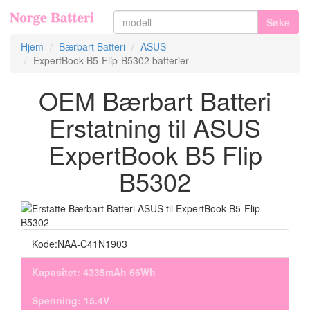
Søke
Hjem
Bærbart Batteri
ASUS
ExpertBook-B5-Flip-B5302 batterier
OEM Bærbart Batteri
Erstatning til ASUS
ExpertBook B5 Flip
B5302
Kode:NAA-C41N1903
Kapasitet: 4335mAh 66Wh
Spenning: 15.4V