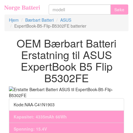
Søke
Hjem
Bærbart Batteri
ASUS
ExpertBook-B5-Flip-B5302FE batterier
OEM Bærbart Batteri
Erstatning til ASUS
ExpertBook B5 Flip
B5302FE
Kode:NAA-C41N1903
Kapasitet: 4335mAh 66Wh
Spenning: 15.4V